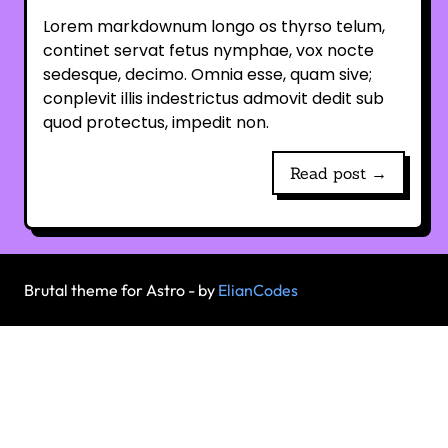
Lorem markdownum longo os thyrso telum,
continet servat fetus nymphae, vox nocte
sedesque, decimo. Omnia esse, quam sive;
conplevit illis indestrictus admovit dedit sub
quod protectus, impedit non.
Read post →
Brutal theme for Astro - by
ElianCodes