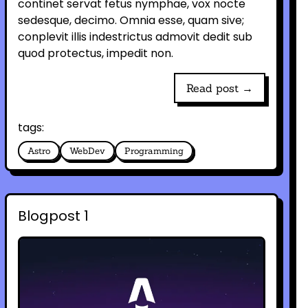
continet servat fetus nymphae, vox nocte
sedesque, decimo. Omnia esse, quam sive;
conplevit illis indestrictus admovit dedit sub
quod protectus, impedit non.
Read post →
tags:
Astro
WebDev
Programming
Blogpost 1