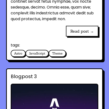
continet servat fetus nymphae, vox nocte
sedesque, decimo. Omnia esse, quam sive;
conplevit illis indestrictus admovit dedit sub
quod protectus, impedit non.
Read post →
tags:
Astro
JavaScript
Theme
Blogpost 3