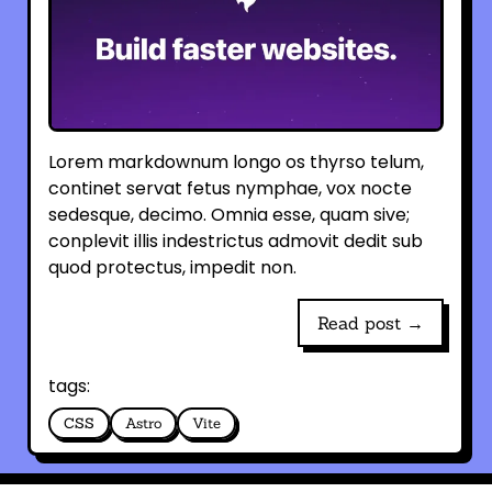
Lorem markdownum longo os thyrso telum,
continet servat fetus nymphae, vox nocte
sedesque, decimo. Omnia esse, quam sive;
conplevit illis indestrictus admovit dedit sub
quod protectus, impedit non.
Read post →
tags:
CSS
Astro
Vite