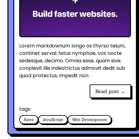
Lorem markdownum longo os thyrso telum,
continet servat fetus nymphae, vox nocte
sedesque, decimo. Omnia esse, quam sive;
conplevit illis indestrictus admovit dedit sub
quod protectus, impedit non.
Read post →
tags:
Astro
JavaScript
Web Development