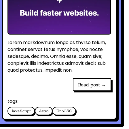
Lorem markdownum longo os thyrso telum,
continet servat fetus nymphae, vox nocte
sedesque, decimo. Omnia esse, quam sive;
conplevit illis indestrictus admovit dedit sub
quod protectus, impedit non.
Read post →
tags:
JavaScript
Astro
UnoCSS