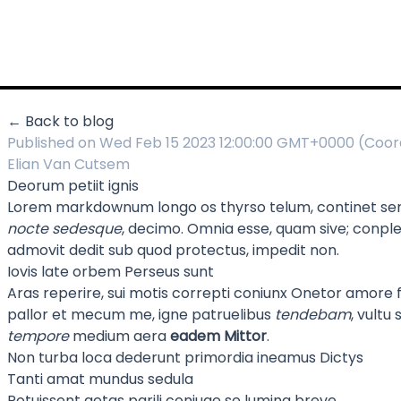
← Back to blog
Published on Wed Feb 15 2023 12:00:00 GMT+0000 (Coor
Elian Van Cutsem
Deorum petiit ignis
Lorem markdownum longo os thyrso telum, continet se
nocte sedesque
, decimo. Omnia esse, quam sive; conplevi
admovit dedit sub quod protectus, impedit non.
Iovis late orbem Perseus sunt
Aras reperire, sui motis correpti coniunx Onetor amore feri
pallor et mecum me, igne patruelibus
tendebam
, vultu
tempore
medium aera
eadem Mittor
.
Non turba loca dederunt primordia ineamus Dictys
Tanti amat mundus sedula
Potuissent aetas parili coniuge se lumina breve