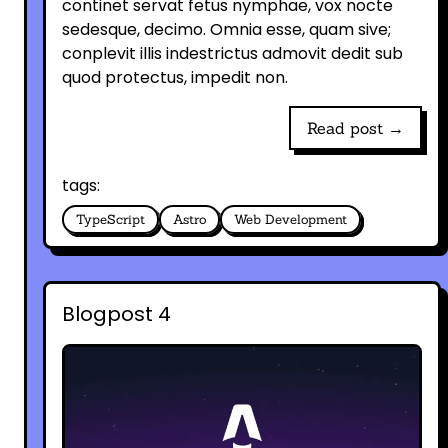
continet servat fetus nymphae, vox nocte
sedesque, decimo. Omnia esse, quam sive;
conplevit illis indestrictus admovit dedit sub
quod protectus, impedit non.
Read post →
tags:
TypeScript
Astro
Web Development
Blogpost 4