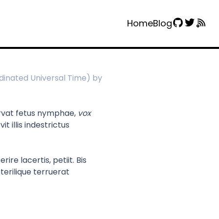
Home
Blog
dinated Universal Time) by
rvat fetus nymphae,
vox
t illis indestrictus
re lacertis, petiit. Bis
 sterilique terruerat