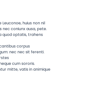
e Leuconoe, huius non nil
s nec coniunx ausa, pete.
a quod optatis, trahens
cantibus corpus
um: nec nec sit ferenti.
rstes
 neque cum sororis.
r mitte, vatis in animique