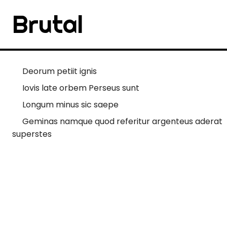
Brutal
Deorum petiit ignis
Iovis late orbem Perseus sunt
Longum minus sic saepe
Geminas namque quod referitur argenteus aderat
superstes