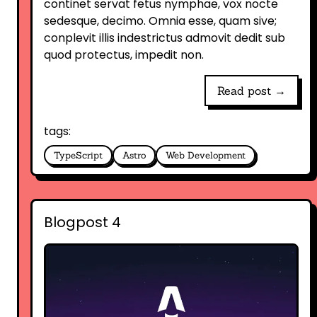
continet servat fetus nymphae, vox nocte
sedesque, decimo. Omnia esse, quam sive;
conplevit illis indestrictus admovit dedit sub
quod protectus, impedit non.
Read post →
tags:
TypeScript
Astro
Web Development
Blogpost 4