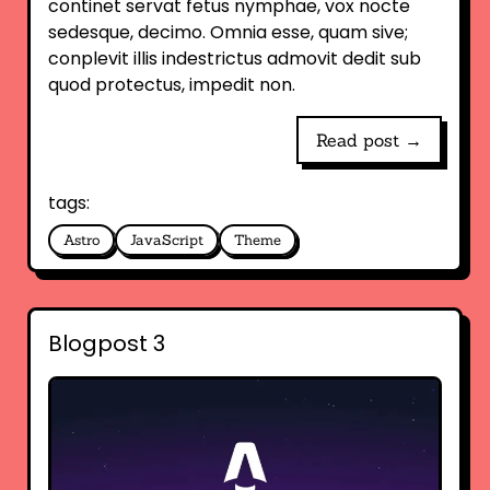
continet servat fetus nymphae, vox nocte
sedesque, decimo. Omnia esse, quam sive;
conplevit illis indestrictus admovit dedit sub
quod protectus, impedit non.
Read post →
tags:
Astro
JavaScript
Theme
Blogpost 3